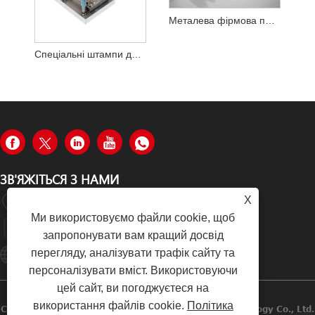
Металева фірмова печатка
Спеціальні штампи для штампування металу
ЗВ'ЯЖІТЬСЯ З НАМИ
X
Tongzhong Road, Район Тонган, Сямен, Китай
Ми використовуємо файли cookie, щоб
+86-19979320050
запропонувати вам кращий досвід
перегляду, аналізувати трафік сайту та
Sales08@xmhongyu.com.cn
персоналізувати вміст. Використовуючи
цей сайт, ви погоджуєтеся на
використання файлів cookie.
Політика
Copyright © 2023 Xiamen Hongyu Intelligent Technology Co., Ltd.