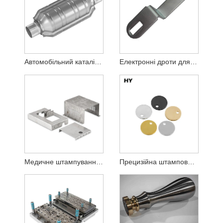
Автомобільний каталітичний нейтралізатор металевого штампування
Електронні дроти для штампування металу
Медичне штампування металу
Прецизійна штампована алюмінієва пластина