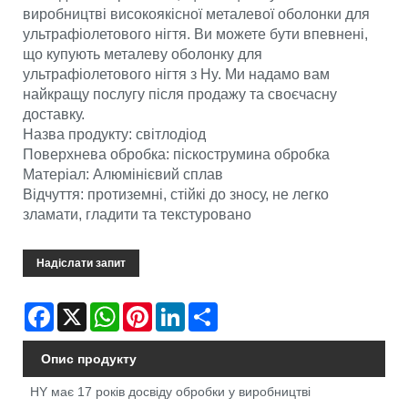
виробництві високоякісної металевої оболонки для
ультрафіолетового нігтя. Ви можете бути впевнені,
що купують металеву оболонку для
ультрафіолетового нігтя з Hy. Ми надамо вам
найкращу послугу після продажу та своєчасну
доставку.
Назва продукту: світлодіод
Поверхнева обробка: піскострумина обробка
Матеріал: Алюмінієвий сплав
Відчуття: протиземні, стійкі до зносу, не легко
зламати, гладити та текстуровано
Надіслати запит
Facebook
X
WhatsApp
Pinterest
LinkedIn
Share
Опис продукту
HY має 17 років досвіду обробки у виробництві