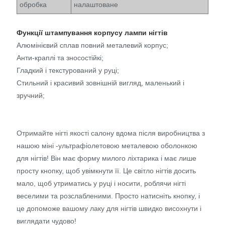
обробка
налаштоване
Функції штампування корпусу лампи нігтів
Алюмінієвий сплав повний металевий корпус;
Анти-краплі та зносостійкі;
Гладкий і текстурований у руці;
Стильний і красивий зовнішній вигляд, маленький і
зручний;
Отримайте нігті якості салону вдома після виробництва з
нашою міні -ультрафіолетовою металевою оболонкою
для нігтів! Він має форму милого ліхтарика і має лише
просту кнопку, щоб увімкнути її. Це світло нігтів досить
мало, щоб утриматись у руці і носити, роблячи нігті
веселими та розслабленими. Просто натисніть кнопку, і
це допоможе вашому лаку для нігтів швидко висохнути і
виглядати чудово!