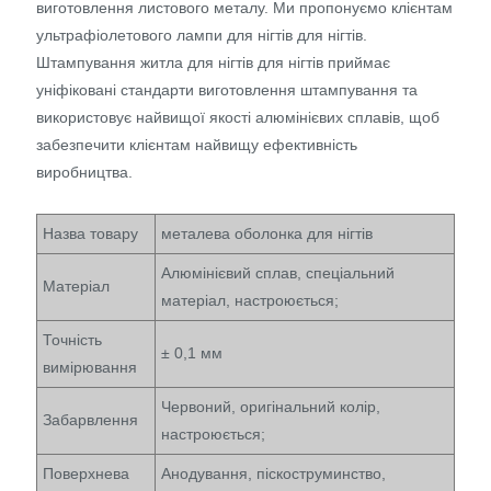
виготовлення листового металу. Ми пропонуємо клієнтам
ультрафіолетового лампи для нігтів для нігтів.
Штампування житла для нігтів для нігтів приймає
уніфіковані стандарти виготовлення штампування та
використовує найвищої якості алюмінієвих сплавів, щоб
забезпечити клієнтам найвищу ефективність
виробництва.
Назва товару
металева оболонка для нігтів
Алюмінієвий сплав, спеціальний
Матеріал
матеріал, настроюється;
Точність
± 0,1 мм
вимірювання
Червоний, оригінальний колір,
Забарвлення
настроюється;
Поверхнева
Анодування, піскоструминство,