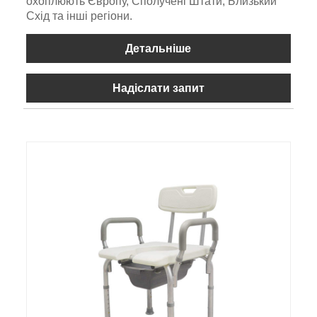
охоплюють Європу, Сполучені Штати, Близький
Схід та інші регіони.
Детальніше
Надіслати запит