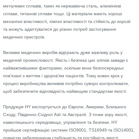
металевих сплавів, таких як нержавіюча сталь, алюмінієві
сплави, титанові сплави тощо. Ці матеріали мають хороші
механічні властивості, хімічні властивості та стійкість до корозії
та можуть адаптуватися до різних потреб застосування
медичних пристроїв.
Виливки медичних виробів відіграють дуже важливу роль у
медичній промисловості. Якість і безпека цих зліпків завжди є
найважливішими факторами, оскільки вони безпосередньо
пов'язані з життям і здоров'ям пацієнтів. Тому кожен крок у
процесі виробництва виливків потрібно суворо контролювати,
щоб забезпечити відповідність найвищим стандартам якості.
Продукція HY експортується до Європи, Америки, Близького
Сходу, Південно-Східної Азії та Австралії. З точки зору якості,
навколишнього середовища, управління та безпеки, HY
пройшов сертифікацію системи ISO9001, TS16949 та ISO14001,
повністю забезпечуючи стабільність та постійність якості