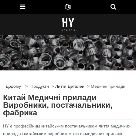
Додому
>
Продукти
>
Лиття Деталей
> Медичні прилади
Китай Медичні прилади
Виробники, постачальники,
фабрика
HY є професійним китайським постачальником лиття медичних
приладів і китайським виробником лиття медичних приладів.