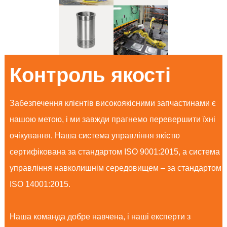
Контроль якості
Забезпечення клієнтів високоякісними запчастинами є
нашою метою, і ми завжди прагнемо перевершити їхні
очікування. Наша система управління якістю
сертифікована за стандартом ISO 9001:2015, а система
управління навколишнім середовищем – за стандартом
ISO 14001:2015.
Наша команда добре навчена, і наші експерти з